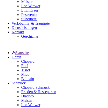
Meister
Leo Wittwer
Emil Kraus
Pesavento
Silbertiere
Verlobungs- & Trauringe
Dienstleistungen
Kontakt
Geschichte
Startseite
Uhren
Chopard
Ebel
Tissot
Mido
Balmain
Schmuck
Chopard Schmuck
Frieden & Hesseperlen
Diadoro
Meister
Leo Wittwer