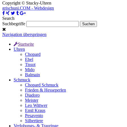
Copyright © Stucky-Uhren
grischuni.COM - Webdesign
Search
Suchbegriffe
Navigation überspringen
Startseite
Uhren
Chopard
Ebel
Tissot
Mido
Balmain
Schmuck
Chopard Schmuck
Frieden & Hesseperlen
Diadoro
Meister
Leo Wittwer
Emil Kraus
Pesavento
Silbertiere
Verlobungs- & Trauringe