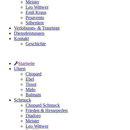
Meister
Leo Wittwer
Emil Kraus
Pesavento
Silbertiere
Verlobungs- & Trauringe
Dienstleistungen
Kontakt
Geschichte
Startseite
Uhren
Chopard
Ebel
Tissot
Mido
Balmain
Schmuck
Chopard Schmuck
Frieden & Hesseperlen
Diadoro
Meister
Leo Wittwer