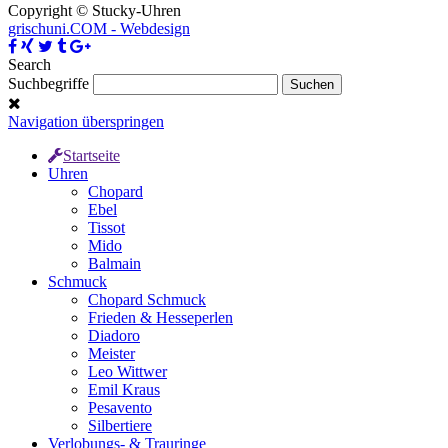
Copyright © Stucky-Uhren
grischuni.COM - Webdesign
Search
Suchbegriffe
Navigation überspringen
Startseite
Uhren
Chopard
Ebel
Tissot
Mido
Balmain
Schmuck
Chopard Schmuck
Frieden & Hesseperlen
Diadoro
Meister
Leo Wittwer
Emil Kraus
Pesavento
Silbertiere
Verlobungs- & Trauringe